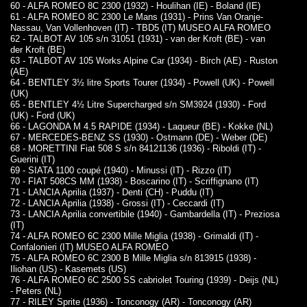
60 - ALFA ROMEO 8C 2300 (1932) - Houlihan (IE) - Boland (IE)
61 - ALFA ROMEO 8C 2300 Le Mans (1931) - Prins Van Oranje-
Nassau, Van Vollenhoven (IT) - TBD5 (IT) MUSEO ALFA ROMEO
62 - TALBOT AV 105 s/n 31051 (1931) - van der Kroft (BE) - van
der Kroft (BE)
63 - TALBOT AV 105 Works Alpine Car (1934) - Birch (AE) - Ruston
(AE)
64 - BENTLEY 3½ litre Sports Tourer (1934) - Powell (UK) - Powell
(UK)
65 - BENTLEY 4½ Litre Supercharged s/n SM3924 (1930) - Ford
(UK) - Ford (UK)
66 - LAGONDA M 4.5 RAPIDE (1934) - Laqueur (BE) - Kokke (NL)
67 - MERCEDES-BENZ SS (1930) - Ostmann (DE) - Weber (DE)
68 - MORETTINI Fiat 508 S s/n 84121136 (1936) - Riboldi (IT) -
Guerini (IT)
69 - SIATA 1100 coupé (1940) - Minussi (IT) - Rizzo (IT)
70 - FIAT 508CS MM (1938) - Boscarino (IT) - Scriffignano (IT)
71 - LANCIA Aprilia (1937) - Denti (CH) - Puddu (IT)
72 - LANCIA Aprilia (1938) - Grossi (IT) - Ceccardi (IT)
73 - LANCIA Aprilia convertibile (1940) - Gambardella (IT) - Preziosa
(IT)
74 - ALFA ROMEO 6C 2300 Mille Miglia (1938) - Grimaldi (IT) -
Confalonieri (IT) MUSEO ALFA ROMEO
75 - ALFA ROMEO 6C 2300 B Mille Miglia s/n 813915 (1938) -
Iliohan (US) - Kasemets (US)
76 - ALFA ROMEO 6C 2500 SS cabriolet Touring (1939) - Deijs (NL)
- Peters (NL)
77 - RILEY Sprite (1936) - Tonconogy (AR) - Tonconogy (AR)