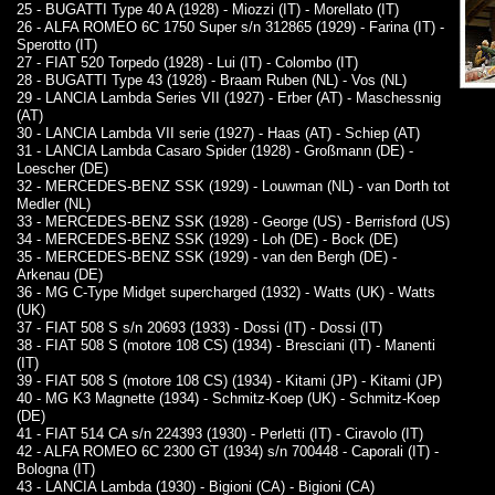
25 - BUGATTI Type 40 A (1928) - Miozzi (IT) - Morellato (IT)
26 - ALFA ROMEO 6C 1750 Super s/n 312865 (1929) - Farina (IT) -
Sperotto (IT)
27 - FIAT 520 Torpedo (1928) - Lui (IT) - Colombo (IT)
28 - BUGATTI Type 43 (1928) - Braam Ruben (NL) - Vos (NL)
29 - LANCIA Lambda Series VII (1927) - Erber (AT) - Maschessnig
(AT)
30 - LANCIA Lambda VII serie (1927) - Haas (AT) - Schiep (AT)
31 - LANCIA Lambda Casaro Spider (1928) - Großmann (DE) -
Loescher (DE)
32 - MERCEDES-BENZ SSK (1929) - Louwman (NL) - van Dorth tot
Medler (NL)
33 - MERCEDES-BENZ SSK (1928) - George (US) - Berrisford (US)
34 - MERCEDES-BENZ SSK (1929) - Loh (DE) - Bock (DE)
35 - MERCEDES-BENZ SSK (1929) - van den Bergh (DE) -
Arkenau (DE)
36 - MG C-Type Midget supercharged (1932) - Watts (UK) - Watts
(UK)
37 - FIAT 508 S s/n 20693 (1933) - Dossi (IT) - Dossi (IT)
38 - FIAT 508 S (motore 108 CS) (1934) - Bresciani (IT) - Manenti
(IT)
39 - FIAT 508 S (motore 108 CS) (1934) - Kitami (JP) - Kitami (JP)
40 - MG K3 Magnette (1934) - Schmitz-Koep (UK) - Schmitz-Koep
(DE)
41 - FIAT 514 CA s/n 224393 (1930) - Perletti (IT) - Ciravolo (IT)
42 - ALFA ROMEO 6C 2300 GT (1934) s/n 700448 - Caporali (IT) -
Bologna (IT)
43 - LANCIA Lambda (1930) - Bigioni (CA) - Bigioni (CA)