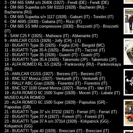
3 - OM 665 SMM s/n 26406 (1927) - Fendt (DE) - Fendt (DE)
4 - OM 665 Superba s/n SM 61110 (1928) - Bazhenin (RU) -
Bazhenina (RU)
5 - OM 665 Superba s/n 1117 (1928) - Gaburri (IT) - Tonolini (IT)
6 - OM 469S (1930) - Gabana (IT) - Rizzi (IT)
7 - OM 665 SS MM compressore (1930) - Brozzetti (IT) - Brozzetti
(IT)
8 - SAM C25 F (1925) - Matteace (IT) - Abbenante (IT)
9 - AMILCAR CGSS (1926) - Jolly (CH) - (-1)
10 - BUGATTI Type 35 (1925) - Foglia (CH) - Bergold (MC)
11 - BUGATTI Type 35 A (1925) - Brevini (IT) - Tazzioli (IT)
12 - BUGATTI Type 35 (1926) - Guasti (IT) - Guasti (IT)
13 - BUGATTI Type 35 A (1926) - Takemoto (JP) - Takemoto (JP)
14 - ALFA ROMEO RL SS (1925) - Pankovskiy (RU) - Pankovskaya
(RU)
15 - AMILCAR CGSS (1927) - Berzero (IT) - Berzero (IT)
16 - BNC 527 Monza (1927) - Venturelli (IT) - Venturelli (IT)
17 - RALLY ABC Gran (1929) - Fiorentini (IT) - Fiorentini (IT)
18 - BNC 527 1100 Grand Monza (1927) - Roma (IT) - Ider (IT)
19 - ALFA ROMEO 6C 1500 Super (1928) - Moceri (IT) - Labate (IT)
MUSEO ALFA ROMEO
20 - ALFA ROMEO 6C 1500 Super (1929) - Papoulias (GR) -
Papoulias (GR)
21 - BUGATTI Type 37 s/n 37232 (1927) - Ferrari (IT) - Ferrari (IT)
22 - BUGATTI Type 37 A (1927) - Foresti (IT) - Foresti (IT)
23 - BUGATTI Type 37 A s/n 37314 (1928) - Kirkpatrick (GG) -
Kirkpatrick (GG)
24 - BUGATTI Type 40 (1929) - Bresciani (IT) - Bresciani (IT)