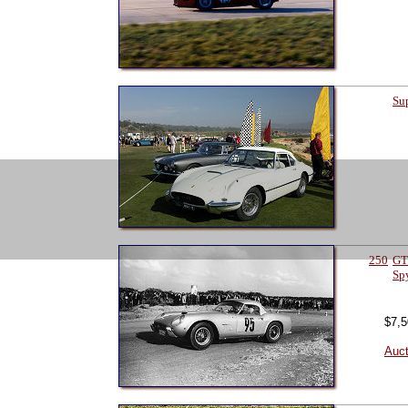
Sup
250
GT
Sp
$7,5
Auct