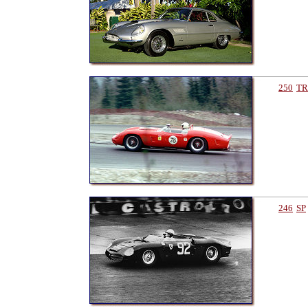
250
TR
246
SP