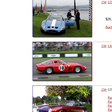
250
G
$28,
Auct
330
L
250
GT
Par
Par
Par
Par