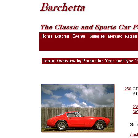
250
GT
'61
23
30
$5,5
Auct