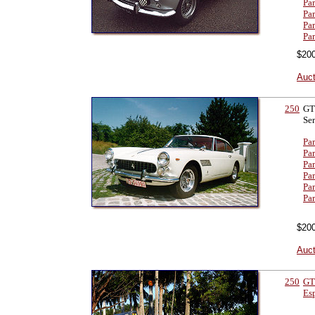
Pa
Par
Pa
Pa
$200
Auct
250
GT
Ser
Par
Par
Par
Par
Par
Par
$200
Auct
250
GT
Es