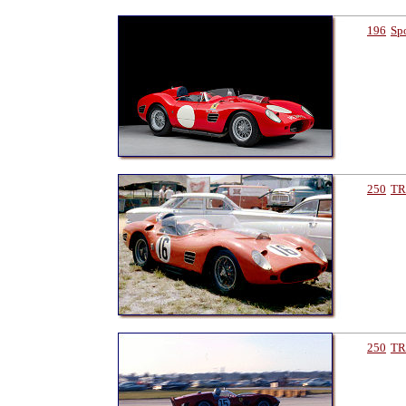
196
Sp
250
TR
250
TR