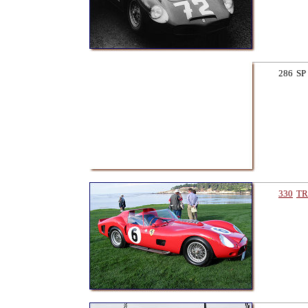
286
SP
330
TR