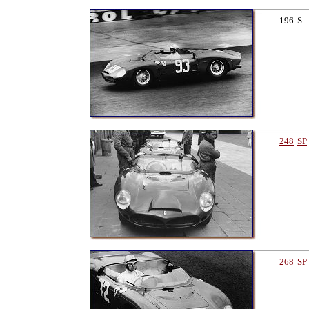
196
S
248
SP
268
SP