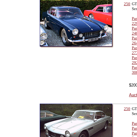
250
GT
Ser
Par
22
Par
24
Par
26
Par
27
Par
29
Pa
30
$200
Auct
250
GT
Ser
Par
Par
Pa